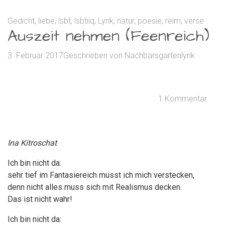
Gedicht
,
liebe
,
lsbt
,
lsbtiiq
,
Lyrik
,
natur
,
poesie
,
reim
,
verse
Auszeit nehmen (Feenreich)
3. Februar 2017
Geschrieben von
Nachbarsgartenlyrik
1 Kommentar
Ina Kitroschat
Ich bin nicht da:
sehr tief im Fantasiereich musst ich mich verstecken,
denn nicht alles muss sich mit Realismus decken.
Das ist nicht wahr!
Ich bin nicht da: