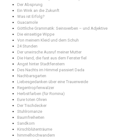
Der Absprung
Ein Wink an die Zukunft
Was ist Erfolg?
Guacamole
Göttliche Grammatik: Seinsverben – und Adjektive
Die einseitige Wippe
Von meinem Kleid und dem Schuh
24 Stunden
Der unwirsche Ausruf meiner Mutter
Die Hand, die fast aus dem Fenster fiel
Angst hinter Stadtfenstern
Des Nachts im Himmel passiert Dada
Nachbarsgarten
Liebesgedanken über eine Trauerweide
Regentropfenwalzer
Herbstfarben (für Romina)
Eure toten Ohren
Der Tischdecker
Stuhlromanze
Baumfreiheiten
Sandkorn
Kirschblütenträume
himmelhochwandern