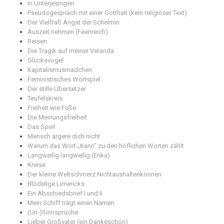
In Unterjesingen
Pseudogespräch mit einer Gottheit (kein religiöser Text)
Der Vielfraß Angst der Schelmin
Auszeit nehmen (Feenreich)
Reisen
Die Tragik auf meiner Veranda
Glücksvogel
Kapitalismusmädchen
Feministisches Wortspiel
Der stille Übersetzer
Teufelskreis
Freiheit wie Füße
Die Meinungsfreiheit
Das Spiel
Mensch ärgere dich nicht
Warum das Wort „Kann“ zu den höflichen Worten zählt
Langweilig langweilig (Erika)
Kreise
Der kleine Weltschmerz Nichtaushaltenkönnen
Blödelige Limericks
Ein Abschiedsbrief I und II
Mein Schiff trägt einen Namen
(Un-)Sinnsprüche
Lieber Großvater (ein Dankeschön)