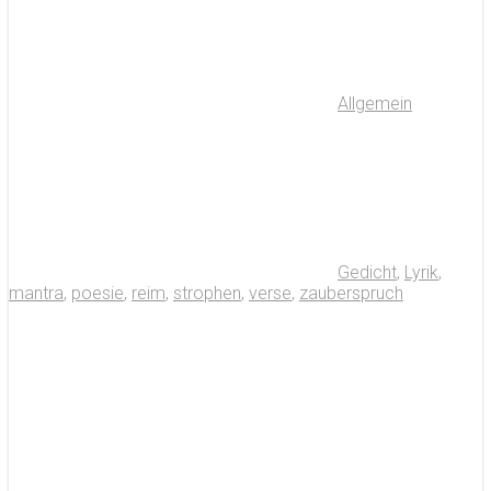
Allgemein
Gedicht
,
Lyrik
,
mantra
,
poesie
,
reim
,
strophen
,
verse
,
zauberspruch