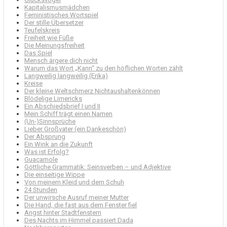
Kapitalismusmädchen
Feministisches Wortspiel
Der stille Übersetzer
Teufelskreis
Freiheit wie Füße
Die Meinungsfreiheit
Das Spiel
Mensch ärgere dich nicht
Warum das Wort „Kann“ zu den höflichen Worten zählt
Langweilig langweilig (Erika)
Kreise
Der kleine Weltschmerz Nichtaushaltenkönnen
Blödelige Limericks
Ein Abschiedsbrief I und II
Mein Schiff trägt einen Namen
(Un-)Sinnsprüche
Lieber Großvater (ein Dankeschön)
Der Absprung
Ein Wink an die Zukunft
Was ist Erfolg?
Guacamole
Göttliche Grammatik: Seinsverben – und Adjektive
Die einseitige Wippe
Von meinem Kleid und dem Schuh
24 Stunden
Der unwirsche Ausruf meiner Mutter
Die Hand, die fast aus dem Fenster fiel
Angst hinter Stadtfenstern
Des Nachts im Himmel passiert Dada