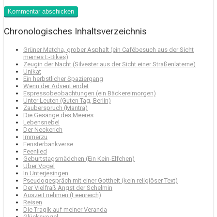
Chronologisches Inhaltsverzeichnis
Grüner Matcha, grober Asphalt (ein Cafébesuch aus der Sicht
meines E-Bikes)
Zeugin der Nacht (Silvester aus der Sicht einer Straßenlaterne)
Unikat
Ein herbstlicher Spaziergang
Wenn der Advent endet
Espressobeobachtungen (ein Bäckereimorgen)
Unter Leuten (Guten Tag, Berlin)
Zauberspruch (Mantra)
Die Gesänge des Meeres
Lebensnebel
Der Neckerich
Immerzu
Fensterbankverse
Feenlied
Geburtstagsmädchen (Ein Kein-Elfchen)
Über Vögel
In Unterjesingen
Pseudogespräch mit einer Gottheit (kein religiöser Text)
Der Vielfraß Angst der Schelmin
Auszeit nehmen (Feenreich)
Reisen
Die Tragik auf meiner Veranda
Glücksvogel