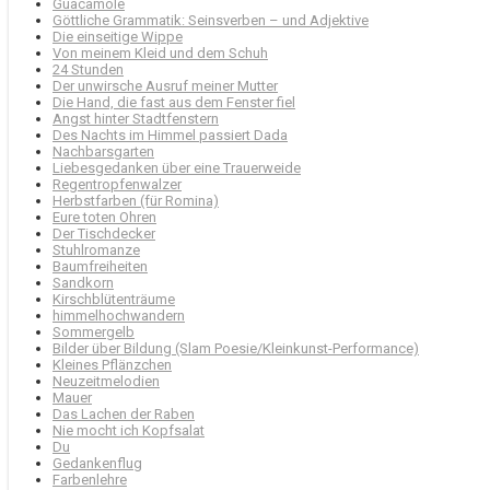
Guacamole
Göttliche Grammatik: Seinsverben – und Adjektive
Die einseitige Wippe
Von meinem Kleid und dem Schuh
24 Stunden
Der unwirsche Ausruf meiner Mutter
Die Hand, die fast aus dem Fenster fiel
Angst hinter Stadtfenstern
Des Nachts im Himmel passiert Dada
Nachbarsgarten
Liebesgedanken über eine Trauerweide
Regentropfenwalzer
Herbstfarben (für Romina)
Eure toten Ohren
Der Tischdecker
Stuhlromanze
Baumfreiheiten
Sandkorn
Kirschblütenträume
himmelhochwandern
Sommergelb
Bilder über Bildung (Slam Poesie/Kleinkunst-Performance)
Kleines Pflänzchen
Neuzeitmelodien
Mauer
Das Lachen der Raben
Nie mocht ich Kopfsalat
Du
Gedankenflug
Farbenlehre