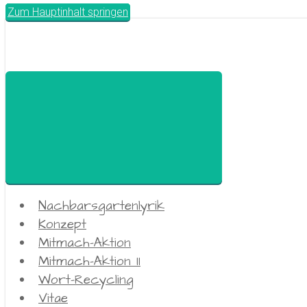
Zum Hauptinhalt springen
Nachbarsgartenlyrik
Konzept
Mitmach-Aktion
Mitmach-Aktion II
Wort-Recycling
Vitae