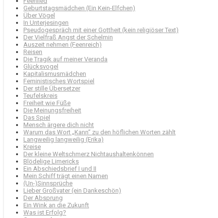
Feenlied
Geburtstagsmädchen (Ein Kein-Elfchen)
Über Vögel
In Unterjesingen
Pseudogespräch mit einer Gottheit (kein religiöser Text)
Der Vielfraß Angst der Schelmin
Auszeit nehmen (Feenreich)
Reisen
Die Tragik auf meiner Veranda
Glücksvogel
Kapitalismusmädchen
Feministisches Wortspiel
Der stille Übersetzer
Teufelskreis
Freiheit wie Füße
Die Meinungsfreiheit
Das Spiel
Mensch ärgere dich nicht
Warum das Wort „Kann“ zu den höflichen Worten zählt
Langweilig langweilig (Erika)
Kreise
Der kleine Weltschmerz Nichtaushaltenkönnen
Blödelige Limericks
Ein Abschiedsbrief I und II
Mein Schiff trägt einen Namen
(Un-)Sinnsprüche
Lieber Großvater (ein Dankeschön)
Der Absprung
Ein Wink an die Zukunft
Was ist Erfolg?