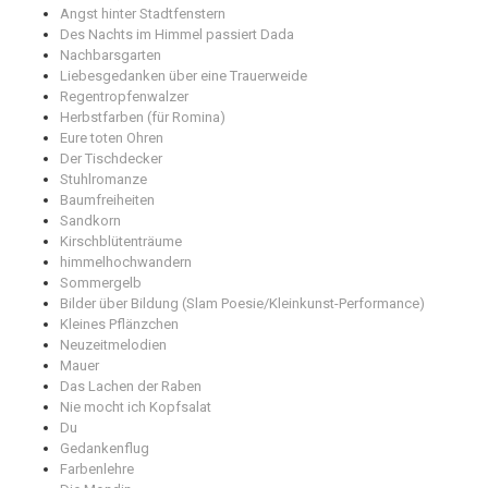
Angst hinter Stadtfenstern
Des Nachts im Himmel passiert Dada
Nachbarsgarten
Liebesgedanken über eine Trauerweide
Regentropfenwalzer
Herbstfarben (für Romina)
Eure toten Ohren
Der Tischdecker
Stuhlromanze
Baumfreiheiten
Sandkorn
Kirschblütenträume
himmelhochwandern
Sommergelb
Bilder über Bildung (Slam Poesie/Kleinkunst-Performance)
Kleines Pflänzchen
Neuzeitmelodien
Mauer
Das Lachen der Raben
Nie mocht ich Kopfsalat
Du
Gedankenflug
Farbenlehre