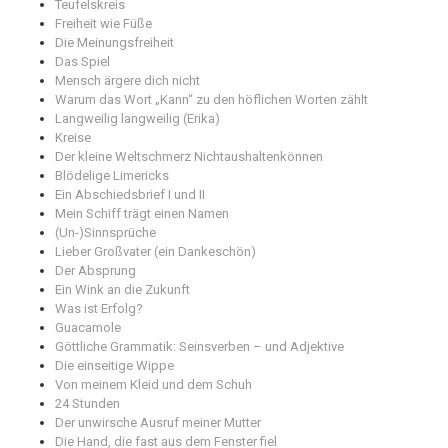
Teufelskreis
Freiheit wie Füße
Die Meinungsfreiheit
Das Spiel
Mensch ärgere dich nicht
Warum das Wort „Kann“ zu den höflichen Worten zählt
Langweilig langweilig (Erika)
Kreise
Der kleine Weltschmerz Nichtaushaltenkönnen
Blödelige Limericks
Ein Abschiedsbrief I und II
Mein Schiff trägt einen Namen
(Un-)Sinnsprüche
Lieber Großvater (ein Dankeschön)
Der Absprung
Ein Wink an die Zukunft
Was ist Erfolg?
Guacamole
Göttliche Grammatik: Seinsverben – und Adjektive
Die einseitige Wippe
Von meinem Kleid und dem Schuh
24 Stunden
Der unwirsche Ausruf meiner Mutter
Die Hand, die fast aus dem Fenster fiel