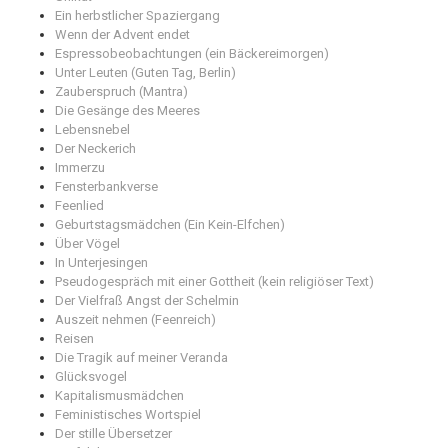
Ein herbstlicher Spaziergang
Wenn der Advent endet
Espressobeobachtungen (ein Bäckereimorgen)
Unter Leuten (Guten Tag, Berlin)
Zauberspruch (Mantra)
Die Gesänge des Meeres
Lebensnebel
Der Neckerich
Immerzu
Fensterbankverse
Feenlied
Geburtstagsmädchen (Ein Kein-Elfchen)
Über Vögel
In Unterjesingen
Pseudogespräch mit einer Gottheit (kein religiöser Text)
Der Vielfraß Angst der Schelmin
Auszeit nehmen (Feenreich)
Reisen
Die Tragik auf meiner Veranda
Glücksvogel
Kapitalismusmädchen
Feministisches Wortspiel
Der stille Übersetzer