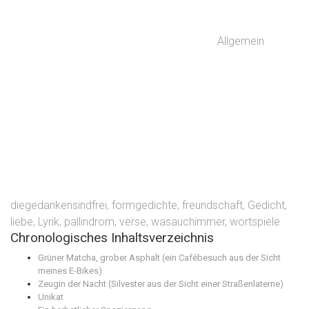
Allgemein
diegedankensindfrei
,
formgedichte
,
freundschaft
,
Gedicht
,
liebe
,
Lyrik
,
pallindrom
,
verse
,
wasauchimmer
,
wortspiele
Chronologisches Inhaltsverzeichnis
Grüner Matcha, grober Asphalt (ein Cafébesuch aus der Sicht
meines E-Bikes)
Zeugin der Nacht (Silvester aus der Sicht einer Straßenlaterne)
Unikat