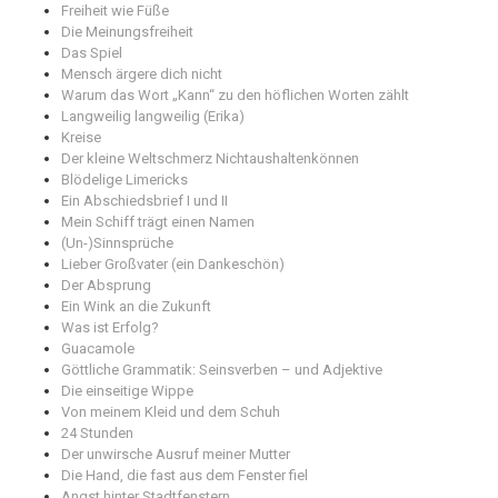
Freiheit wie Füße
Die Meinungsfreiheit
Das Spiel
Mensch ärgere dich nicht
Warum das Wort „Kann“ zu den höflichen Worten zählt
Langweilig langweilig (Erika)
Kreise
Der kleine Weltschmerz Nichtaushaltenkönnen
Blödelige Limericks
Ein Abschiedsbrief I und II
Mein Schiff trägt einen Namen
(Un-)Sinnsprüche
Lieber Großvater (ein Dankeschön)
Der Absprung
Ein Wink an die Zukunft
Was ist Erfolg?
Guacamole
Göttliche Grammatik: Seinsverben – und Adjektive
Die einseitige Wippe
Von meinem Kleid und dem Schuh
24 Stunden
Der unwirsche Ausruf meiner Mutter
Die Hand, die fast aus dem Fenster fiel
Angst hinter Stadtfenstern