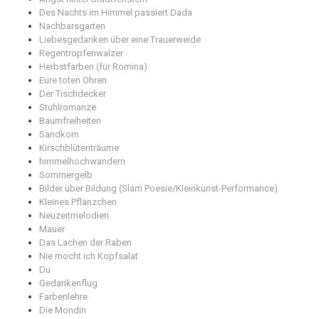
Des Nachts im Himmel passiert Dada
Nachbarsgarten
Liebesgedanken über eine Trauerweide
Regentropfenwalzer
Herbstfarben (für Romina)
Eure toten Ohren
Der Tischdecker
Stuhlromanze
Baumfreiheiten
Sandkorn
Kirschblütenträume
himmelhochwandern
Sommergelb
Bilder über Bildung (Slam Poesie/Kleinkunst-Performance)
Kleines Pflänzchen
Neuzeitmelodien
Mauer
Das Lachen der Raben
Nie mocht ich Kopfsalat
Du
Gedankenflug
Farbenlehre
Die Mondin