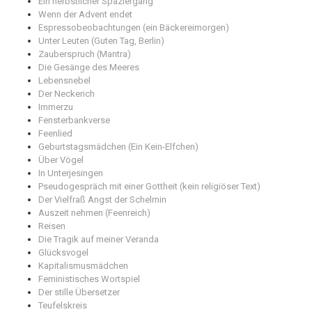
Ein herbstlicher Spaziergang
Wenn der Advent endet
Espressobeobachtungen (ein Bäckereimorgen)
Unter Leuten (Guten Tag, Berlin)
Zauberspruch (Mantra)
Die Gesänge des Meeres
Lebensnebel
Der Neckerich
Immerzu
Fensterbankverse
Feenlied
Geburtstagsmädchen (Ein Kein-Elfchen)
Über Vögel
In Unterjesingen
Pseudogespräch mit einer Gottheit (kein religiöser Text)
Der Vielfraß Angst der Schelmin
Auszeit nehmen (Feenreich)
Reisen
Die Tragik auf meiner Veranda
Glücksvogel
Kapitalismusmädchen
Feministisches Wortspiel
Der stille Übersetzer
Teufelskreis