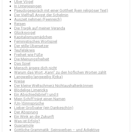
Über Vögel
In Unterjesingen
Pseudogespräch mit einer Gottheit (kein religiöser Text)
Der Vielfraß Angst der Schelmin
Auszeit nehmen (Feenreich)
Reisen
Die Tragik auf meiner Veranda
Glücksvogel
Kapitalismusmädchen
Feministisches Wortspiel
Der stille Übersetzer
Teufelskreis
Freiheit wie Füße
Die Meinungsfreiheit
Das Spiel
Mensch ärgere dich nicht
Warum das Wort „Kann“ zu den höflichen Worten zählt
Langweilig langweilig (Erika)
Kreise
Der kleine Weltschmerz Nichtaushaltenkönnen
Blödelige Limericks
Ein Abschiedsbrief I und II
Mein Schiff trägt einen Namen
(Un-)Sinnsprüche
Lieber Großvater (ein Dankeschön)
Der Absprung
Ein Wink an die Zukunft
Was ist Erfolg?
Guacamole
Göttliche Grammatik: Seinsverben – und Adjektive