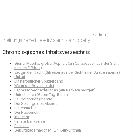
Gedicht
,
meinungsfreiheit
,
poetry slam
,
slam poetry
Chronologisches Inhaltsverzeichnis
Grüner Matcha, grober Asphalt (ein Cafébesuch aus der Sicht
meines E-Bikes)
Zeugin der Nacht (Silvester aus der Sicht einer Straßenlaterne)
Unikat
Ein herbstlicher Spaziergang
Wenn der Advent endet
Espressobeobachtungen (ein Bäckereimorgen)
Unter Leuten (Guten Tag, Berlin)
Zauberspruch (Mantra)
Die Gesänge des Meeres
Lebensnebel
Der Neckerich
Immerzu
Fensterbankverse
Feenlied
Geburtstagsmädchen (Ein Kein-Elfchen)