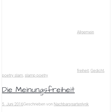
Allgemein
freiheit
,
Gedicht
,
poetry slam
,
slamp poetry
Die Meinungsfreiheit
5. Juni 2016
Geschrieben von
Nachbarsgartenlyrik