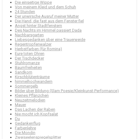
Die einseitige Wippe
Von meinem Kleid und dem Schuh
24 Stunden
Der unwirsche Ausruf meiner Mutter
Die Hand, die fast aus dem Fenster fiel
Angst hinter Stadtfenstern
Des Nachts im Himmel passiert Dada
Nachbarsgarten
Liebesgedanken über eine Trauerweide
Regentropfenwalzer
Herbstfarben (für Romina)
Eure toten Ohren
Der Tischdecker
Stuhlromanze
Baumfreiheiten
Sandkorn
Kirschblütenträume
himmelhochwandern
Sommergelb
Bilder über Bildung (Slam Poesie/Kleinkunst-Performance)
Kleines Pflänzchen
Neuzeitmelodien
Mauer
Das Lachen der Raben
Nie mocht ich Kopfsalat
Du
Gedankenflug
Farbenlehre
Die Mondin
Zweiseelenspiegelsplitter