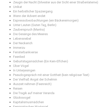
Zeugin der Nacht (Silvester aus der Sicht einer Straßenlaterne)
Unikat
Ein herbstlicher Spaziergang
Wenn der Advent endet
Espressobeobachtungen (ein Bäckereimorgen)
Unter Leuten (Guten Tag, Berlin)
Zauberspruch (Mantra)
Die Gesänge des Meeres
Lebensnebel
Der Neckerich
Immerzu
Fensterbankverse
Feenlied
Geburtstagsmädchen (Ein Kein-Elfchen)
Über Vögel
In Unterjesingen
Pseudogespräch mit einer Gottheit (kein religiöser Text)
Der Vielfraß Angst der Schelmin
Auszeit nehmen (Feenreich)
Reisen
Die Tragik auf meiner Veranda
Glücksvogel
Kapitalismusmädchen
Feministisches Wortspiel