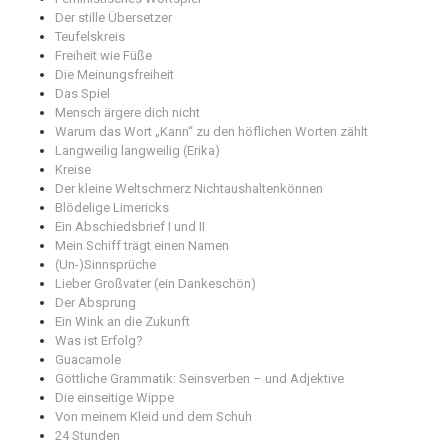
Der stille Übersetzer
Teufelskreis
Freiheit wie Füße
Die Meinungsfreiheit
Das Spiel
Mensch ärgere dich nicht
Warum das Wort „Kann“ zu den höflichen Worten zählt
Langweilig langweilig (Erika)
Kreise
Der kleine Weltschmerz Nichtaushaltenkönnen
Blödelige Limericks
Ein Abschiedsbrief I und II
Mein Schiff trägt einen Namen
(Un-)Sinnsprüche
Lieber Großvater (ein Dankeschön)
Der Absprung
Ein Wink an die Zukunft
Was ist Erfolg?
Guacamole
Göttliche Grammatik: Seinsverben – und Adjektive
Die einseitige Wippe
Von meinem Kleid und dem Schuh
24 Stunden