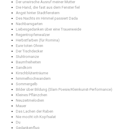
Der unwirsche Ausruf meiner Mutter
Die Hand, die fast aus dem Fenster fiel
Angst hinter Stadtfenstern
Des Nachts im Himmel passiert Dada
Nachbarsgarten
Liebesgedanken über eine Trauerweide
Regentropfenwalzer
Herbstfarben (für Romina)
Eure toten Ohren
Der Tischdecker
Stuhlromanze
Baumfreiheiten
Sandkorn
Kirschblütenträume
himmelhochwandern
Sommergelb
Bilder über Bildung (Slam Poesie/Kleinkunst-Performance)
Kleines Pflänzchen
Neuzeitmelodien
Mauer
Das Lachen der Raben
Nie mocht ich Kopfsalat
Du
Gedankenflug